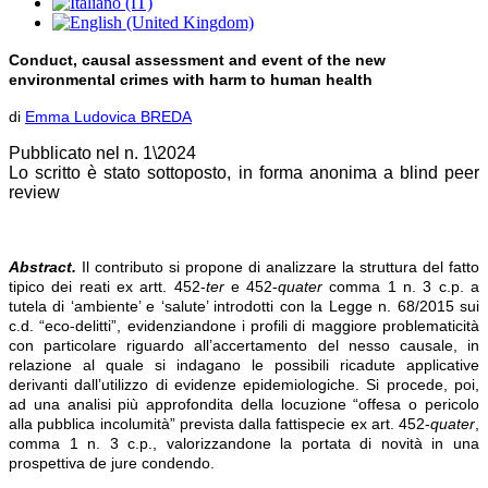
Conduct, causal assessment and event of the new
environmental crimes with harm to human health
di
Emma Ludovica BREDA
Pubblicato nel n. 1\2024
Lo scritto è stato sottoposto, in forma anonima a blind peer
review
Abstract.
Il contributo si propone di analizzare la struttura del fatto
tipico dei reati ex artt. 452-
ter
e 452-
quater
comma 1 n. 3 c.p. a
tutela di ‘ambiente’ e ‘salute’ introdotti con la Legge n. 68/2015 sui
c.d. “eco-delitti”, evidenziandone i profili di maggiore problematicità
con particolare riguardo all’accertamento del nesso causale, in
relazione al quale si indagano le possibili ricadute applicative
derivanti dall’utilizzo di evidenze epidemiologiche. Si procede, poi,
ad una analisi più approfondita della locuzione “offesa o pericolo
alla pubblica incolumità” prevista dalla fattispecie ex art. 452-
quater
,
comma 1 n. 3 c.p., valorizzandone la portata di novità in una
prospettiva de jure condendo.