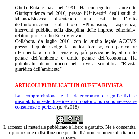
Giulia Rota è nata nel 1991. Ha conseguito la laurea in
Giurisprudenza nel 2016, presso l’Università degli studi di
Milano-Bicocca, discutendo una tesi in Diritto
dell’informazione dal titolo «Pluralismo, trasparenza,
interventi pubblici nella disciplina delle imprese editoriali»,
relatore prof. Giulio Enea Vigevani.
Collabora, da luglio 2016, con lo studio legale ACCMS
presso il quale svolge la pratica forense, con particolare
riferimento al diritto penale e, più precisamente, al diritto
penale dell’ambiente e diritto penale dell’economia. Ha
pubblicato alcuni articoli nella rivista scientifica “Rivista
giuridica dell’ambiente”
ARTICOLI PUBBLICATI IN QUESTA RIVISTA
La compromissione e il deterioramento significativi e
misurabili: in sede di sequestro probatorio non sono necessarie
consulenze o perizie.
(n. 4\2018)
L'accesso al materiale pubblicato è libero e gratuito. Ne è consentita
la riproduzione e distribuzione per finalità non commerciali citando
la fonte.