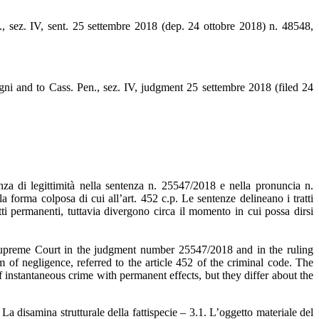
, sez. IV, sent. 25 settembre 2018 (dep. 24 ottobre 2018) n. 48548,
ni and to Cass. Pen., sez. IV, judgment 25 settembre 2018 (filed 24
nza di legittimità nella sentenza n. 25547/2018 e nella pronuncia n.
 forma colposa di cui all’art. 452 c.p. Le sentenze delineano i tratti
tti permanenti, tuttavia divergono circa il momento in cui possa dirsi
 Supreme Court in the judgment number 25547/2018 and in the ruling
 of negligence, referred to the article 452 of the criminal code. The
of instantaneous crime with permanent effects, but they differ about the
 La disamina strutturale della fattispecie – 3.1. L’oggetto materiale del