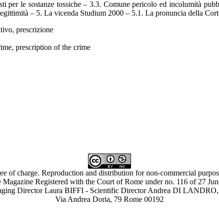
ti per le sostanze tossiche – 3.3. Comune pericolo ed incolumità pubblic
legittimità – 5. La vicenda Studium 2000 – 5.1. La pronuncia della Cor
ivo, prescrizione
me, prescription of the crime
ree of charge. Reproduction and distribution for non-commercial purpose
 Magazine Registered with the Court of Rome under no. 116 of 27 Ju
ing Director Laura BIFFI - Scientific Director Andrea DI LAN
Via Andrea Doria, 79 Rome 00192