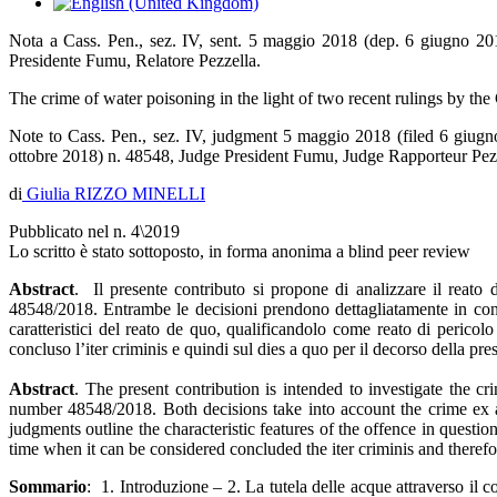
Nota a Cass. Pen., sez. IV, sent. 5 maggio 2018 (dep. 6 giugno 201
Presidente Fumu, Relatore Pezzella.
The crime of water poisoning in the light of two recent rulings by the
Note to Cass. Pen., sez. IV, judgment 5 maggio 2018 (filed 6 giugn
ottobre 2018) n. 48548, Judge President Fumu, Judge Rapporteur Pez
di
Giulia RIZZO MINELLI
Pubblicato nel n. 4\2019
Lo scritto è stato sottoposto, in forma anonima a blind peer review
Abstract
. Il presente contributo si propone di analizzare il reato
48548/2018. Entrambe le decisioni prendono dettagliatamente in consid
caratteristici del reato de quo, qualificandolo come reato di pericol
concluso l’iter criminis e quindi sul dies a quo per il decorso della pre
Abstract
. The present contribution is intended to investigate the
number 48548/2018. Both decisions take into account the crime ex art
judgments outline the characteristic features of the offence in questio
time when it can be considered concluded the iter criminis and therefore
Sommario
: 1. Introduzione – 2. La tutela delle acque attraverso il c