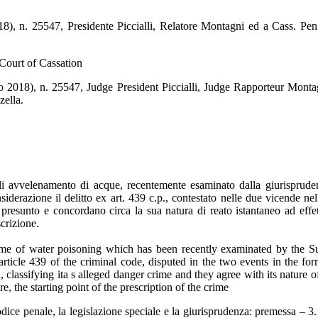
8), n. 25547, Presidente Piccialli, Relatore Montagni ed a Cass. Pen.
 Court of Cassation
o 2018), n. 25547, Judge President Piccialli, Judge Rapporteur Montag
zella.
 di avvelenamento di acque, recentemente esaminato dalla giurisprude
erazione il delitto ex art. 439 c.p., contestato nelle due vicende nella
o presunto e concordano circa la sua natura di reato istantaneo ad effe
scrizione.
 crime of water poisoning which has been recently examinated by the
icle 439 of the criminal code, disputed in the two events in the form
n, classifying ita s alleged danger crime and they agree with its nature 
, the starting point of the prescription of the crime
odice penale, la legislazione speciale e la giurisprudenza: premessa – 3.