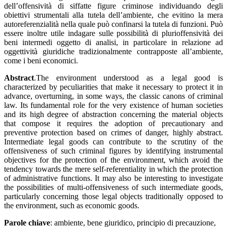
dell’offensività di siffatte figure criminose individuando degli
obiettivi strumentali alla tutela dell’ambiente, che evitino la mera
autoreferenzialità nella quale può confinarsi la tutela di funzioni. Può
essere inoltre utile indagare sulle possibilità di plurioffensività dei
beni intermedi oggetto di analisi, in particolare in relazione ad
oggettività giuridiche tradizionalmente contrapposte all’ambiente,
come i beni economici.
Abstract
.The environment understood as a legal good is
characterized by peculiarities that make it necessary to protect it in
advance, overturning, in some ways, the classic canons of criminal
law. Its fundamental role for the very existence of human societies
and its high degree of abstraction concerning the material objects
that compose it requires the adoption of precautionary and
preventive protection based on crimes of danger, highly abstract.
Intermediate legal goods can contribute to the scrutiny of the
offensiveness of such criminal figures by identifying instrumental
objectives for the protection of the environment, which avoid the
tendency towards the mere self-referentiality in which the protection
of administrative functions. It may also be interesting to investigate
the possibilities of multi-offensiveness of such intermediate goods,
particularly concerning those legal objects traditionally opposed to
the environment, such as economic goods.
Parole chiave
: ambiente, bene giuridico, principio di precauzione,