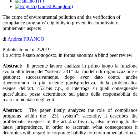
The crime of environmental pollution and the verification of
compliance programs’ eligibility to prevent its commission:
problematic aspects
di
Andrea FRANCO
Pubblicato nel n. 2\2019
Lo scritto è stato sottoposto, in forma anonima a blind peer review
Abstract:
Il presente lavoro analizza in primo luogo la funzione
svolta all’interno del “sistema 231” dai modelli di organizzazione e
gestione; successivamente, dopo aver dato conto, anche
ripercorrendo la più recente giurisprudenza, della problematica
esegesi dell’art. 452-bis c.p., si interroga su quali conseguenze
quest’ultima possa determinare sul piano della responsabilità da
reato ambientale degli enti.
Abstract:
The paper firstly analyzes the role of compliance
programs within the “231 system”; secondly, it describes the
problematic exegesis of the art. 452-bis c.p., also referring to the
latest jurisprudence, in order to ascertain what consequences it
determins with regard to corporate liability for environmental crimes.