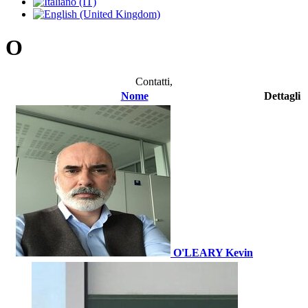
O
Contatti,
Nome
Dettagli
O'LEARY Kevin