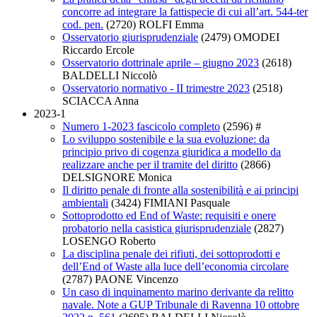
concorre ad integrare la fattispecie di cui all’art. 544-ter
cod. pen.
(2720)
ROLFI Emma
Osservatorio giurisprudenziale
(2479)
OMODEI
Riccardo Ercole
Osservatorio dottrinale aprile – giugno 2023
(2618)
BALDELLI Niccolò
Osservatorio normativo - II trimestre 2023
(2518)
SCIACCA Anna
2023-1
Numero 1-2023 fascicolo completo
(2596)
#
Lo sviluppo sostenibile e la sua evoluzione: da
principio privo di cogenza giuridica a modello da
realizzare anche per il tramite del diritto
(2866)
DELSIGNORE Monica
Il diritto penale di fronte alla sostenibilità e ai principi
ambientali
(3424)
FIMIANI Pasquale
Sottoprodotto ed End of Waste: requisiti e onere
probatorio nella casistica giurisprudenziale
(2827)
LOSENGO Roberto
La disciplina penale dei rifiuti, dei sottoprodotti e
dell’End of Waste alla luce dell’economia circolare
(2787)
PAONE Vincenzo
Un caso di inquinamento marino derivante da relitto
navale. Note a GUP Tribunale di Ravenna 10 ottobre