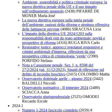
Ambiente, sostenibilità e politica criminale europea: la
nuova direttiva penale della UE e il suo impatto
sull’ordinamento spagnolo
(2438)
PIFARRÉ DE
MONER María-José
La nuova direttiva europea sulla tutela penale
dell’ambiente: ragioni della riforma e struttura offensiva
delle fattispecie previste
(4086)
SIRACUSA Licia
L’impatto della direttiva UE 2024/1203 sulla
responsabilità degli enti da reato ambientale: novità e
prospettive di riforma
(4316)
RUGA RIVA Carlo
Restorative justice, approcci regolatori responsive e
crimini ambientali d'impresa. riflessioni da una
prospettiva critica di criminologia ‘verde’
(2390)
PORFIDO Stefano
Nota a Cassazione penale, Sez. I, n. 8598 del
27/2/2024 (ud. 11/12/2023). Spunti di riflessione sul
delitto di incendio boschivo
(2415)
COLOMBO Mattia
Osservatorio dottrinale aprile – giugno 2024
(2442)
BALDELLI Niccolò
Osservatorio normativo - II trimestre 2024
(2489)
SCIACCA Anna
Osservatorio giurisprudenziale
(2525)
OMODEI
Riccardo Ercole
2024-1
Numero 1-2024 fascicolo completo
(2059)
#