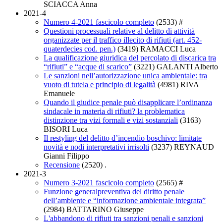
SCIACCA Anna
2021-4
Numero 4-2021 fascicolo completo
(2533)
#
Questioni processuali relative al delitto di attività
organizzate per il traffico illecito di rifiuti (art. 452-
quaterdecies cod. pen.)
(3419)
RAMACCI Luca
La qualificazione giuridica del percolato di discarica tra
“rifiuti” e “acque di scarico”
(3221)
GALANTI Alberto
Le sanzioni nell’autorizzazione unica ambientale: tra
vuoto di tutela e principio di legalità
(4981)
RIVA
Emanuele
Quando il giudice penale può disapplicare l’ordinanza
sindacale in materia di rifiuti? la problematica
distinzione tra vizi formali e vizi sostanziali
(3163)
BISORI Luca
Il restyling del delitto d’incendio boschivo: limitate
novità e nodi interpretativi irrisolti
(3237)
REYNAUD
Gianni Filippo
Recensione
(2520)
.
2021-3
Numero 3-2021 fascicolo completo
(2565)
#
Funzione generalpreventiva del diritto penale
dell’ambiente e “informazione ambientale integrata”
(2984)
BATTARINO Giuseppe
L'abbandono di rifiuti tra sanzioni penali e sanzioni