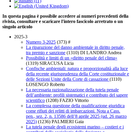
In questa pagina è possibile accedere ai numeri precedenti della
rivista, consultare e scaricare l'intero fascicolo arretrato o un
singolo articolo
2025-3
Numero 3-2025
(373)
#
La riparazione del danno ambientale in diritto penale,
tra premio e sanzione
(1310)
DI LANDRO Andrea
Possibilità e limiti di un «diritto penale del clima»
(1319)
SIRACUSA Licia
Confische ambientali: natura e proporzionalità alla luce
della recente giurisprudenza della Corte costituzionale e
delle Sezioni Unite della Corte di cassazione
(1110)
LOSENGO Roberto
La necessaria razionalizzazione della tutela penale
dell’ambiente: profili sistematici e contributo del sapere
scientifico
(1208)
FAZIO Vittorio
La complessa questione della qualificazione giuridica
come rifiuti dei relitti di imbarcazioni. Nota a Cass.
pen., sez. 2, n. 13586 dell’8 aprile 2025 (ud. 26 marzo
2025)
(1236)
PALMIERI Gaia
La tutela penale degli ecosistemi marino – costieri e i