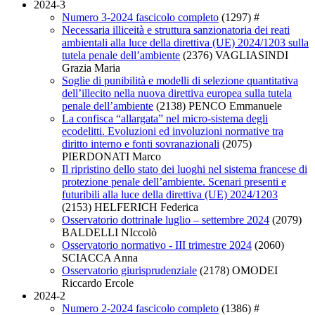
2024-3
Numero 3-2024 fascicolo completo
(1297)
#
Necessaria illiceità e struttura sanzionatoria dei reati
ambientali alla luce della direttiva (UE) 2024/1203 sulla
tutela penale dell’ambiente
(2376)
VAGLIASINDI
Grazia Maria
Soglie di punibilità e modelli di selezione quantitativa
dell’illecito nella nuova direttiva europea sulla tutela
penale dell’ambiente
(2138)
PENCO Emmanuele
La confisca “allargata” nel micro-sistema degli
ecodelitti. Evoluzioni ed involuzioni normative tra
diritto interno e fonti sovranazionali
(2075)
PIERDONATI Marco
Il ripristino dello stato dei luoghi nel sistema francese di
protezione penale dell’ambiente. Scenari presenti e
futuribili alla luce della direttiva (UE) 2024/1203
(2153)
HELFERICH Federica
Osservatorio dottrinale luglio – settembre 2024
(2079)
BALDELLI NIccolò
Osservatorio normativo - III trimestre 2024
(2060)
SCIACCA Anna
Osservatorio giurisprudenziale
(2178)
OMODEI
Riccardo Ercole
2024-2
Numero 2-2024 fascicolo completo
(1386)
#