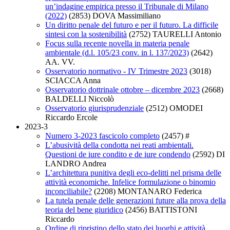
un’indagine empirica presso il Tribunale di Milano
(2022)
(2853)
DOVA Massimiliano
Un diritto penale del futuro e per il futuro. La difficile
sintesi con la sostenibilità
(2752)
TAURELLI Antonio
Focus sulla recente novella in materia penale
ambientale (d.l. 105/23 conv. in l. 137/2023)
(2642)
AA. VV.
Osservatorio normativo - IV Trimestre 2023
(3018)
SCIACCA Anna
Osservatorio dottrinale ottobre – dicembre 2023
(2668)
BALDELLI Niccolò
Osservatorio giurisprudenziale
(2512)
OMODEI
Riccardo Ercole
2023-3
Numero 3-2023 fascicolo completo
(2457)
#
L’abusività della condotta nei reati ambientali.
Questioni de iure condito e de iure condendo
(2592)
DI
LANDRO Andrea
L’architettura punitiva degli eco-delitti nel prisma delle
attività economiche. Infelice formulazione o binomio
inconciliabile?
(2208)
MONTANARO Federica
La tutela penale delle generazioni future alla prova della
teoria del bene giuridico
(2456)
BATTISTONI
Riccardo
Ordine di ripristino dello stato dei luoghi e attività