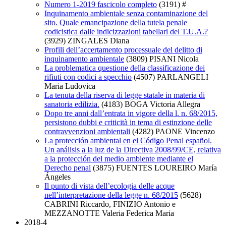
Numero 1-2019 fascicolo completo
(3191)
#
Inquinamento ambientale senza contaminazione del
sito. Quale emancipazione della tutela penale
codicistica dalle indicizzazioni tabellari del T.U.A.?
(3929)
ZINGALES Diana
Profili dell’accertamento processuale del delitto di
inquinamento ambientale
(3809)
PISANI Nicola
La problematica questione della classificazione dei
rifiuti con codici a specchio
(4507)
PARLANGELI
Maria Ludovica
La tenuta della riserva di legge statale in materia di
sanatoria edilizia.
(4183)
BOGA Victoria Allegra
Dopo tre anni dall’entrata in vigore della l. n. 68/2015,
persistono dubbi e criticità in tema di estinzione delle
contravvenzioni ambientali
(4282)
PAONE Vincenzo
La protección ambiental en el Código Penal español.
Un análisis a la luz de la Directiva 2008/99/CE, relativa
a la protección del medio ambiente mediante el
Derecho penal
(3875)
FUENTES LOUREIRO María
Ángeles
Il punto di vista dell’ecologia delle acque
nell’interpretazione della legge n. 68/2015
(5628)
CABRINI Riccardo, FINIZIO Antonio e
MEZZANOTTE Valeria Federica Maria
2018-4