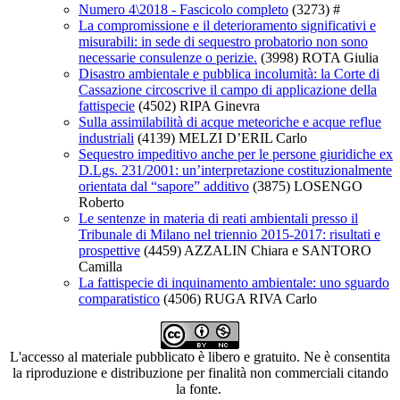
Numero 4\2018 - Fascicolo completo
(3273)
#
La compromissione e il deterioramento significativi e
misurabili: in sede di sequestro probatorio non sono
necessarie consulenze o perizie.
(3998)
ROTA Giulia
Disastro ambientale e pubblica incolumità: la Corte di
Cassazione circoscrive il campo di applicazione della
fattispecie
(4502)
RIPA Ginevra
Sulla assimilabilità di acque meteoriche e acque reflue
industriali
(4139)
MELZI D’ERIL Carlo
Sequestro impeditivo anche per le persone giuridiche ex
D.Lgs. 231/2001: un’interpretazione costituzionalmente
orientata dal “sapore” additivo
(3875)
LOSENGO
Roberto
Le sentenze in materia di reati ambientali presso il
Tribunale di Milano nel triennio 2015-2017: risultati e
prospettive
(4459)
AZZALIN Chiara e SANTORO
Camilla
La fattispecie di inquinamento ambientale: uno sguardo
comparatistico
(4506)
RUGA RIVA Carlo
L'accesso al materiale pubblicato è libero e gratuito. Ne è consentita
la riproduzione e distribuzione per finalità non commerciali citando
la fonte.