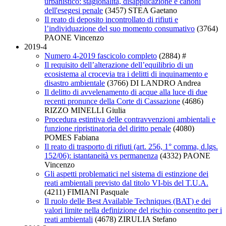
urbanistico: stagionalità, disapplicazione e canoni
dell'esegesi penale
(3457)
STEA Gaetano
Il reato di deposito incontrollato di rifiuti e
l’individuazione del suo momento consumativo
(3764)
PAONE Vincenzo
2019-4
Numero 4-2019 fascicolo completo
(2884)
#
Il requisito dell’alterazione dell’equilibrio di un
ecosistema al crocevia tra i delitti di inquinamento e
disastro ambientale
(3766)
DI LANDRO Andrea
Il delitto di avvelenamento di acque alla luce di due
recenti pronunce della Corte di Cassazione
(4686)
RIZZO MINELLI Giulia
Procedura estintiva delle contravvenzioni ambientali e
funzione ripristinatoria del diritto penale
(4080)
POMES Fabiana
Il reato di trasporto di rifiuti (art. 256, 1° comma, d.lgs.
152/06): istantaneità vs permanenza
(4332)
PAONE
Vincenzo
Gli aspetti problematici nel sistema di estinzione dei
reati ambientali previsto dal titolo VI-bis del T.U.A.
(4211)
FIMIANI Pasquale
Il ruolo delle Best Available Techniques (BAT) e dei
valori limite nella definizione del rischio consentito per i
reati ambientali
(4678)
ZIRULIA Stefano