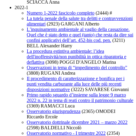
SCIACCA Anna
2022-1
Numero 1-2022 fascicolo completo
(2444)
#
La tutela penale della salute tra delitti e contravvenzioni
alimentari
(2923)
GARGANI Alberto
L’inquinamento ambientale al vaglio della cassazione.
Quel che è stato detto e quel (tanto) che resta da dire sui
confini applicativi dell’art. 452-bis cod. pen.
(3211)
BELL Alexander Harry
La procedura estintiva ambientale: l’idea
dell'inoffensività/non punibilità in ottica riparatoria e
deflattiva
(3098)
POGGI D'ANGELO Marina
Osservazioni in tema di “impedimento del controllo”
(3808)
RUGANI Andrea
Il procedimento di caratterizzazione e bonifica per i
punti vendita carburante alla luce delle più recenti
disposizioni normative
(3222)
SAVARESE Giovanni
Primo rapido sguardo d’insieme sulla legge 9 marzo
2022 n. 22 in tema di reati contro il patrimonio culturale
(3369)
RAMACCI Luca
Osservatorio giurisprudenza
(2365)
OMODEI
Riccardo Ercole
Osservatorio dottrinale dicembre 2021 – marzo 2022
(2598)
BALDELLI Niccolò
Osservatorio normativo - I trimestre 2022
(2354)