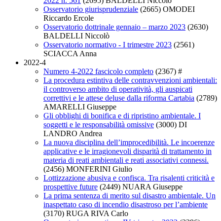
2022 n. 561
(2695)
BALDELLI Niccolò
Osservatorio giurisprudenziale
(2665)
OMODEI
Riccardo Ercole
Osservatorio dottrinale gennaio – marzo 2023
(2630)
BALDELLI Niccolò
Osservatorio normativo - I trimestre 2023
(2561)
SCIACCA Anna
2022-4
Numero 4-2022 fascicolo completo
(2367)
#
La procedura estintiva delle contravvenzioni ambientali:
il controverso ambito di operatività, gli auspicati
correttivi e le attese deluse dalla riforma Cartabia
(2789)
AMARELLI Giuseppe
Gli obblighi di bonifica e di ripristino ambientale. I
soggetti e le responsabilità omissive
(3000)
DI
LANDRO Andrea
La nuova disciplina dell’improcedibilità. Le incoerenze
applicative e le irragionevoli disparità di trattamento in
materia di reati ambientali e reati associativi connessi.
(2456)
MONFERINI Giulio
Lottizzazione abusiva e confisca. Tra risalenti criticità e
prospettive future
(2449)
NUARA Giuseppe
La prima sentenza di merito sul disastro ambientale. Un
inaspettato caso di incendio disastroso per l’ambiente
(3170)
RUGA RIVA Carlo