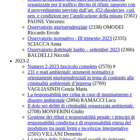
organizzate per il traffico illecito di rifiuti: rapporto con
il provvedimento previsto dall’art. 452-duodecies, cod.
pen. e condizioni per l’applicazione della misura
(2361)
PAONE Vincenzo
Osservatorio giurisprudenziale
(2338)
OMODEI
Riccardo Ercole
Osservatorio normativo - III trimestre 2023
(2335)
SCIACCA Anna
Osservatorio dottrinale luglio – settembre 2023
(2366)
BALDELLI Niccolò
2023-2
Numero 2-2023 fascicolo completo
(2570)
#
231 e reati ambientali: strumenti normativi e
orientamenti giurisprudenziali in tema di contrasto alla
criminalità ambientale d’impresa
(2769)
VAGLIASINDI Grazia Maria
La responsabilità per colpa in caso di inquinamento e
disastro ambientale
(2894)
RAMACCI Luca
Il dolo nei delitti di criminalità organizzata ambientale.
(2708)
MONFERINI Giulio
Gestione dei rifiuti e responsabilità penale: i principi di
responsabilità condivisa e di responsabilità estesa del
produttore tra punti fermi e incertezze interpretative
(2501)
VILLANI Demetrio
La pratica della “chiusa” degli uccelli da richiamo