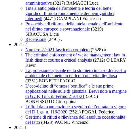
amministrative
(3217)
RAMACCI Luca
Tutela anticipata dell’ambiente e teoria del bene
giuridico. Il ruolo fondamentale dei beni giuridici
intermedi
(4471)
CAMPLANI Francesco
Prospettive di riforma della tutela penale dell'ambiente
nel diritto europeo e sovranazionale
(3219)
SIRACUSA Licia
Recensione
(2491)
.
2021-2
Numero 2-2021 fascicolo completo
(2528)
#
The criminal enforcement of waste management law in
Irish district courts: a critical analysis
(2712)
O'LEARY
Kevin
La protezione speciale dello straniero in caso di disastro
ambientale che mette in pericolo una vita dignitosa
(3351)
BONETTI PAOLO
L’eco-delitto di “omessa bonifica” e le sue prime
applicazioni nelle aule di giustizia. Brevi note a margine
di GUP, Trib. di Fermo 21/01/21
(3915)
BONFISSUTO Giuseppina
I rifiuti da manutenzione a seguito dell’entrata in vigore
del D.Lgs. n. 116/2020
(3521)
FOGAL Federico
Gestione di rifiuti e rilevanza dell'assoluta occasionalità
del fatto
(3423)
PAONE Vincenzo
2021-1