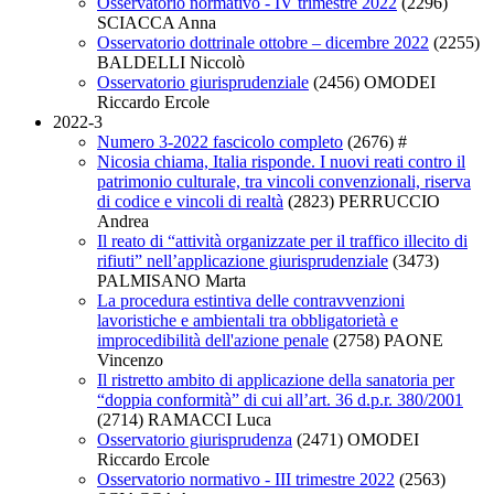
Osservatorio normativo - IV trimestre 2022
(2296)
SCIACCA Anna
Osservatorio dottrinale ottobre – dicembre 2022
(2255)
BALDELLI Niccolò
Osservatorio giurisprudenziale
(2456)
OMODEI
Riccardo Ercole
2022-3
Numero 3-2022 fascicolo completo
(2676)
#
Nicosia chiama, Italia risponde. I nuovi reati contro il
patrimonio culturale, tra vincoli convenzionali, riserva
di codice e vincoli di realtà
(2823)
PERRUCCIO
Andrea
Il reato di “attività organizzate per il traffico illecito di
rifiuti” nell’applicazione giurisprudenziale
(3473)
PALMISANO Marta
La procedura estintiva delle contravvenzioni
lavoristiche e ambientali tra obbligatorietà e
improcedibilità dell'azione penale
(2758)
PAONE
Vincenzo
Il ristretto ambito di applicazione della sanatoria per
“doppia conformità” di cui all’art. 36 d.p.r. 380/2001
(2714)
RAMACCI Luca
Osservatorio giurisprudenza
(2471)
OMODEI
Riccardo Ercole
Osservatorio normativo - III trimestre 2022
(2563)