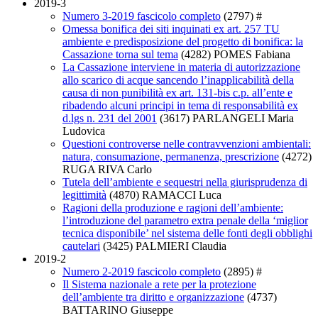
2019-3
Numero 3-2019 fascicolo completo
(2797)
#
Omessa bonifica dei siti inquinati ex art. 257 TU
ambiente e predisposizione del progetto di bonifica: la
Cassazione torna sul tema
(4282)
POMES Fabiana
La Cassazione interviene in materia di autorizzazione
allo scarico di acque sancendo l’inapplicabilità della
causa di non punibilità ex art. 131-bis c.p. all’ente e
ribadendo alcuni principi in tema di responsabilità ex
d.lgs n. 231 del 2001
(3617)
PARLANGELI Maria
Ludovica
Questioni controverse nelle contravvenzioni ambientali:
natura, consumazione, permanenza, prescrizione
(4272)
RUGA RIVA Carlo
Tutela dell’ambiente e sequestri nella giurisprudenza di
legittimità
(4870)
RAMACCI Luca
Ragioni della produzione e ragioni dell’ambiente:
l’introduzione del parametro extra penale della ‘miglior
tecnica disponibile’ nel sistema delle fonti degli obblighi
cautelari
(3425)
PALMIERI Claudia
2019-2
Numero 2-2019 fascicolo completo
(2895)
#
Il Sistema nazionale a rete per la protezione
dell’ambiente tra diritto e organizzazione
(4737)
BATTARINO Giuseppe