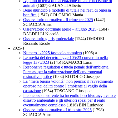
Appunti in tema di macellazione rituale e uccisione di
animali
(1607)
GALANTI Alberto
Bene giuridico e modello di tutela nei reati di omessa
bonifica
(1542)
COLOMBO Mattia
Osservatorio normativo - II trimestre 2025
(1442)
SCIACCA Anna
Osservatorio dottrinale aprile – giugno 2025
(1504)
BALDELLI Niccolò
Osservatorio giurisprudenziale
(1544)
OMODEI
Riccardo Ercole
2025-1
Numero 1-2025 fascicolo completo
(1006)
#
Le novità del decreto-legge 105\23 convertito nella
legge 137\2023
(2145)
RAMACCI Luca
Responsive regulation e tutela penale dell’ambiente.
Percorsi per la valorizzazione dell’enviromental
restorative justice
(1904)
ROTOLO Giuseppe
La “mera buona volontà” non premia: il ravvedimento
operoso nei delitti contro l’ambiente al vaglio della
cassazione
(1954)
TOSCANO Giuseppe
Il concorso apparente tra incendio boschivo aggravato e
disastro ambientale e gli ulteriori spazi per il reato
eventualmente complesso
(1816)
BIN Ludovico
Osservatorio normativo - I trimestre 2025
(1798)
SCIACCA Anna