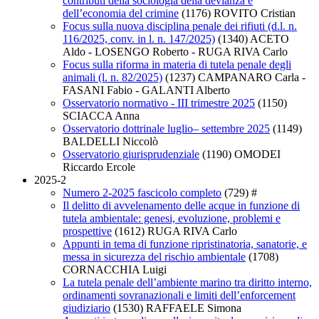
contributi della sociologia della devianza e
dell’economia del crimine
(1176)
ROVITO Cristian
Focus sulla nuova disciplina penale dei rifiuti (d.l. n.
116/2025, conv. in l. n. 147/2025)
(1340)
ACETO
Aldo - LOSENGO Roberto - RUGA RIVA Carlo
Focus sulla riforma in materia di tutela penale degli
animali (l. n. 82/2025)
(1237)
CAMPANARO Carla -
FASANI Fabio - GALANTI Alberto
Osservatorio normativo - III trimestre 2025
(1150)
SCIACCA Anna
Osservatorio dottrinale luglio– settembre 2025
(1149)
BALDELLI Niccolò
Osservatorio giurisprudenziale
(1190)
OMODEI
Riccardo Ercole
2025-2
Numero 2-2025 fascicolo completo
(729)
#
Il delitto di avvelenamento delle acque in funzione di
tutela ambientale: genesi, evoluzione, problemi e
prospettive
(1612)
RUGA RIVA Carlo
Appunti in tema di funzione ripristinatoria, sanatorie, e
messa in sicurezza del rischio ambientale
(1708)
CORNACCHIA Luigi
La tutela penale dell’ambiente marino tra diritto interno,
ordinamenti sovranazionali e limiti dell’enforcement
giudiziario
(1530)
RAFFAELE Simona