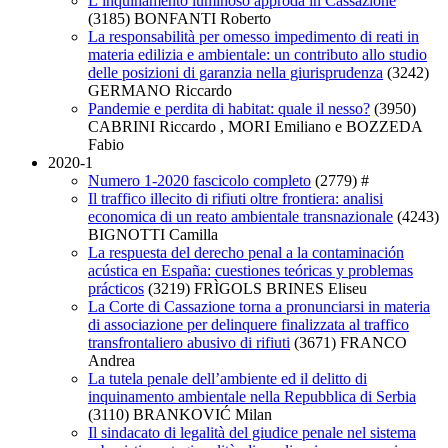
L’inquinamento luminoso approda in Cassazione
(3185)
BONFANTI Roberto
La responsabilità per omesso impedimento di reati in
materia edilizia e ambientale: un contributo allo studio
delle posizioni di garanzia nella giurisprudenza
(3242)
GERMANO Riccardo
Pandemie e perdita di habitat: quale il nesso?
(3950)
CABRINI Riccardo , MORI Emiliano e BOZZEDA
Fabio
2020-1
Numero 1-2020 fascicolo completo
(2779)
#
Il traffico illecito di rifiuti oltre frontiera: analisi
economica di un reato ambientale transnazionale
(4243)
BIGNOTTI Camilla
La respuesta del derecho penal a la contaminación
acústica en España: cuestiones teóricas y problemas
prácticos
(3219)
FRÌGOLS BRINES Eliseu
La Corte di Cassazione torna a pronunciarsi in materia
di associazione per delinquere finalizzata al traffico
transfrontaliero abusivo di rifiuti
(3671)
FRANCO
Andrea
La tutela penale dell’ambiente ed il delitto di
inquinamento ambientale nella Repubblica di Serbia
(3110)
BRANKOVIĆ Milan
Il sindacato di legalità del giudice penale nel sistema