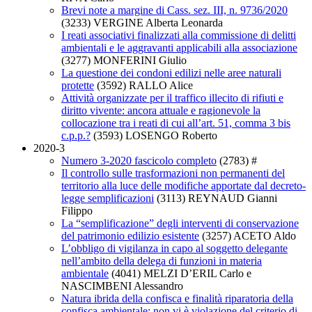
Brevi note a margine di Cass. sez. III, n. 9736/2020
(3233)
VERGINE Alberta Leonarda
I reati associativi finalizzati alla commissione di delitti
ambientali e le aggravanti applicabili alla associazione
(3277)
MONFERINI Giulio
La questione dei condoni edilizi nelle aree naturali
protette
(3592)
RALLO Alice
Attività organizzate per il traffico illecito di rifiuti e
diritto vivente: ancora attuale e ragionevole la
collocazione tra i reati di cui all’art. 51, comma 3 bis
c.p.p.?
(3593)
LOSENGO Roberto
2020-3
Numero 3-2020 fascicolo completo
(2783)
#
Il controllo sulle trasformazioni non permanenti del
territorio alla luce delle modifiche apportate dal decreto-
legge semplificazioni
(3113)
REYNAUD Gianni
Filippo
La “semplificazione” degli interventi di conservazione
del patrimonio edilizio esistente
(3257)
ACETO Aldo
L’obbligo di vigilanza in capo al soggetto delegante
nell’ambito della delega di funzioni in materia
ambientale
(4041)
MELZI D’ERIL Carlo e
NASCIMBENI Alessandro
Natura ibrida della confisca e finalità riparatoria della
confisca ambientale: non vi è violazione del criterio di