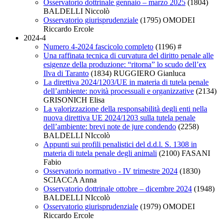
Osservatorio dottrinale gennaio – marzo 2025
(1804)
BALDELLI Niccolò
Osservatorio giurisprudenziale
(1795)
OMODEI
Riccardo Ercole
2024-4
Numero 4-2024 fascicolo completo
(1196)
#
Una raffinata tecnica di curvatura del diritto penale alle
esigenze della produzione: “ritorna” lo scudo dell’ex
Ilva di Taranto
(1834)
RUGGIERO Gianluca
La direttiva 2024/1203/UE in materia di tutela penale
dell’ambiente: novità processuali e organizzative
(2134)
GRISONICH Elisa
La valorizzazione della responsabilità degli enti nella
nuova direttiva UE 2024/1203 sulla tutela penale
dell’ambiente: brevi note de jure condendo
(2258)
BALDELLI NIccolò
Appunti sui profili penalistici del d.d.l. S. 1308 in
materia di tutela penale degli animali
(2100)
FASANI
Fabio
Osservatorio normativo - IV trimestre 2024
(1830)
SCIACCA Anna
Osservatorio dottrinale ottobre – dicembre 2024
(1948)
BALDELLI NIccolò
Osservatorio giurisprudenziale
(1979)
OMODEI
Riccardo Ercole