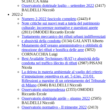
SCIACCA Anna
Osservatorio dottrinale luglio – settembre 2022
(2417)
BALDELLI Niccolò
2022-2
Numero 2-2022 fascicolo completo
(2443)
#
Note critiche sui nuovi reati a tutela del patrimonio
culturale: incoerenze normative e questioni aperte
(2811)
OMODEI Riccardo Ercole
Trattamento meccanico dei rifiuti urbani indifferenziati
e abusività della condotta
(3134)
GALANTI Alberto
Mutamento dell’organo amministrativo e obblighi di
rimozione dei rifiuti e bonifica delle aree
(3052)
CORNACCHIA Luigi
Best Available Techniques (BAT) e abusività della
condotta nel traffico illecito di rifiuti
(2987)
PISANI
Nicola
La delega in materia ambientale al vaglio del criterio
d’imputazione oggettiva ex art. 5 d.lgs. 231/01.
Riflessioni a margine di un orientamento del Tribunale
di Milano
(3046)
BALDELLI Niccolò
Osservatorio giurisprudenza
(2355)
OMODEI
Riccardo Ercole
Osservatorio dottrinale aprile – giugno 2022
(2505)
BALDELLI Niccolò
Osservatorio normativo - II trimestre 2022
(2413)