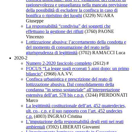
ragionevolezza e uguaglianza nella mancata previsione
della possibilità di escludere la confisca in caso di
bonifica o ripristino dei luoghi
(3229)
NUARA
Giuseppe
La responsabilità “condivisa” dei soggetti che
effettuano la gestione dei rifiuti
(3760)
PAONE
Vincenzo
Lottizzazione abusiva: l’accertamento della condotta e
del momento di consumazione del reato nella
giurisprudenza di legittimità
(3702)
RAMACCI Luca
2020-2
Numero 2-2020 fascicolo completo
(2612)
#
FOCUS “La legge sugli ecoreati 5 anni dopo: un primo
bilancio”
(2968)
AA.VV.
Confisca urbanistica e prescrizione del reato di
lottizzazione abusiva. Dal consolidamento della
condanna “in senso sostanziale” all’interpretazione
estensiva dell’art. 578 bis c.p.p.
(3244)
PIERDONATI
Marco
La legittimità costituzionale dell’art. 452 quaterdecies,
ult. co., c.p. e il suo rapporto con l’art. 452 undecies
c.p.
(4003)
INGRAO Cristina
L’imputazione della responsabilità degli enti nei reati
ambientali
(3592)
LIBERATI Giovanni