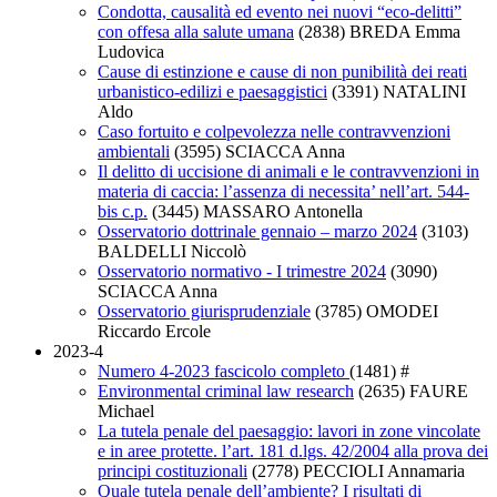
Condotta, causalità ed evento nei nuovi “eco-delitti”
con offesa alla salute umana
(2838)
BREDA Emma
Ludovica
Cause di estinzione e cause di non punibilità dei reati
urbanistico-edilizi e paesaggistici
(3391)
NATALINI
Aldo
Caso fortuito e colpevolezza nelle contravvenzioni
ambientali
(3595)
SCIACCA Anna
Il delitto di uccisione di animali e le contravvenzioni in
materia di caccia: l’assenza di necessita’ nell’art. 544-
bis c.p.
(3445)
MASSARO Antonella
Osservatorio dottrinale gennaio – marzo 2024
(3103)
BALDELLI Niccolò
Osservatorio normativo - I trimestre 2024
(3090)
SCIACCA Anna
Osservatorio giurisprudenziale
(3785)
OMODEI
Riccardo Ercole
2023-4
Numero 4-2023 fascicolo completo
(1481)
#
Environmental criminal law research
(2635)
FAURE
Michael
La tutela penale del paesaggio: lavori in zone vincolate
e in aree protette. l’art. 181 d.lgs. 42/2004 alla prova dei
principi costituzionali
(2778)
PECCIOLI Annamaria
Quale tutela penale dell’ambiente? I risultati di