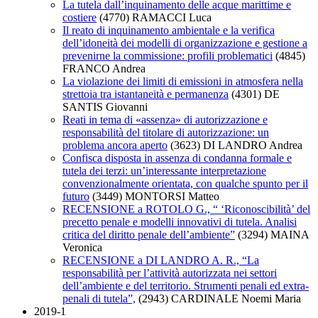
La tutela dall’inquinamento delle acque marittime e
costiere
(4770)
RAMACCI Luca
Il reato di inquinamento ambientale e la verifica
dell’idoneità dei modelli di organizzazione e gestione a
prevenirne la commissione: profili problematici
(4845)
FRANCO Andrea
La violazione dei limiti di emissioni in atmosfera nella
strettoia tra istantaneità e permanenza
(4301)
DE
SANTIS Giovanni
Reati in tema di «assenza» di autorizzazione e
responsabilità del titolare di autorizzazione: un
problema ancora aperto
(3623)
DI LANDRO Andrea
Confisca disposta in assenza di condanna formale e
tutela dei terzi: un’interessante interpretazione
convenzionalmente orientata, con qualche spunto per il
futuro
(3449)
MONTORSI Matteo
RECENSIONE a ROTOLO G., “ ‘Riconoscibilità’ del
precetto penale e modelli innovativi di tutela. Analisi
critica del diritto penale dell’ambiente”
(3294)
MAINA
Veronica
RECENSIONE a DI LANDRO A. R., “La
responsabilità per l’attività autorizzata nei settori
dell’ambiente e del territorio. Strumenti penali ed extra-
penali di tutela”,
(2943)
CARDINALE Noemi Maria
2019-1