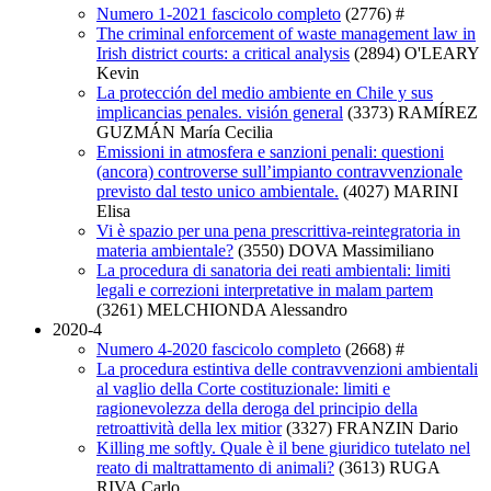
Numero 1-2021 fascicolo completo
(2776)
#
The criminal enforcement of waste management law in
Irish district courts: a critical analysis
(2894)
O'LEARY
Kevin
La protección del medio ambiente en Chile y sus
implicancias penales. visión general
(3373)
RAMÍREZ
GUZMÁN María Cecilia
Emissioni in atmosfera e sanzioni penali: questioni
(ancora) controverse sull’impianto contravvenzionale
previsto dal testo unico ambientale.
(4027)
MARINI
Elisa
Vi è spazio per una pena prescrittiva-reintegratoria in
materia ambientale?
(3550)
DOVA Massimiliano
La procedura di sanatoria dei reati ambientali: limiti
legali e correzioni interpretative in malam partem
(3261)
MELCHIONDA Alessandro
2020-4
Numero 4-2020 fascicolo completo
(2668)
#
La procedura estintiva delle contravvenzioni ambientali
al vaglio della Corte costituzionale: limiti e
ragionevolezza della deroga del principio della
retroattività della lex mitior
(3327)
FRANZIN Dario
Killing me softly. Quale è il bene giuridico tutelato nel
reato di maltrattamento di animali?
(3613)
RUGA
RIVA Carlo