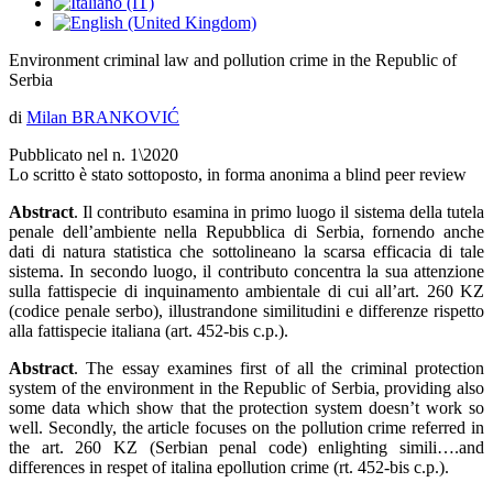
Environment criminal law and pollution crime in the Republic of
Serbia
di
Milan BRANKOVIĆ
Pubblicato nel n. 1\2020
Lo scritto è stato sottoposto, in forma anonima a blind peer review
Abstract
. Il contributo esamina in primo luogo il sistema della tutela
penale dell’ambiente nella Repubblica di Serbia, fornendo anche
dati di natura statistica che sottolineano la scarsa efficacia di tale
sistema. In secondo luogo, il contributo concentra la sua attenzione
sulla fattispecie di inquinamento ambientale di cui all’art. 260 KZ
(codice penale serbo), illustrandone similitudini e differenze rispetto
alla fattispecie italiana (art. 452-bis c.p.).
Abstract
. The essay examines first of all the criminal protection
system of the environment in the Republic of Serbia, providing also
some data which show that the protection system doesn’t work so
well. Secondly, the article focuses on the pollution crime referred in
the art. 260 KZ (Serbian penal code) enlighting simili….and
differences in respet of italina epollution crime (rt. 452-bis c.p.).