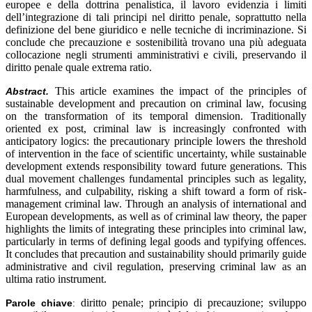
europee e della dottrina penalistica, il lavoro evidenzia i limiti
dell’integrazione di tali principi nel diritto penale, soprattutto nella
definizione del bene giuridico e nelle tecniche di incriminazione. Si
conclude che precauzione e sostenibilità trovano una più adeguata
collocazione negli strumenti amministrativi e civili, preservando il
diritto penale quale extrema ratio.
This article examines the impact of the principles of
Abstract.
sustainable development and precaution on criminal law, focusing
on the transformation of its temporal dimension. Traditionally
oriented ex post, criminal law is increasingly confronted with
anticipatory logics: the precautionary principle lowers the threshold
of intervention in the face of scientific uncertainty, while sustainable
development extends responsibility toward future generations. This
dual movement challenges fundamental principles such as legality,
harmfulness, and culpability, risking a shift toward a form of risk-
management criminal law. Through an analysis of international and
European developments, as well as of criminal law theory, the paper
highlights the limits of integrating these principles into criminal law,
particularly in terms of defining legal goods and typifying offences.
It concludes that precaution and sustainability should primarily guide
administrative and civil regulation, preserving criminal law as an
ultima ratio instrument.
diritto penale; principio di precauzione; sviluppo
Parole chiave
: